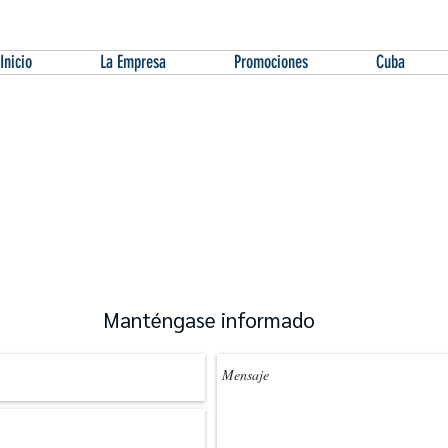
Inicio
La Empresa
Promociones
Cuba
Contáctenos
FRINTRAVEL
Ftrav Cia. Ltda.
Celular: (593) 9 97132025
gerencia@frintravel.com
│
info@frintravel.com
Quito – Ecuador
Manténgase informado