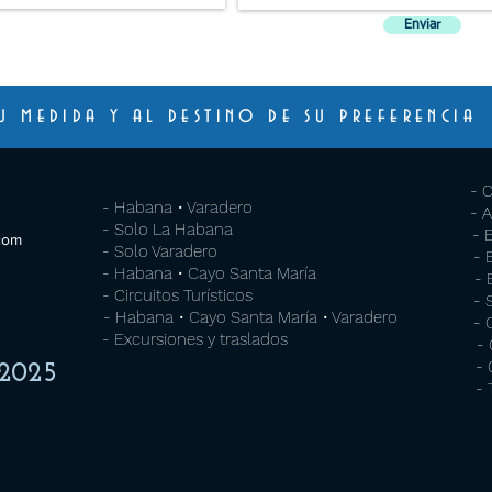
Enviar
u medida y al destino de su preferencia
- 
- Habana • Varadero
- 
- Solo La Habana
- 
.com
- Solo Varadero
- 
- Habana • Cayo Santa María
- 
- Circuitos Turísticos
- 
- Habana • Cayo Santa María • Varadero
- 
- Excursiones y traslados
- 
- 
2025
- 