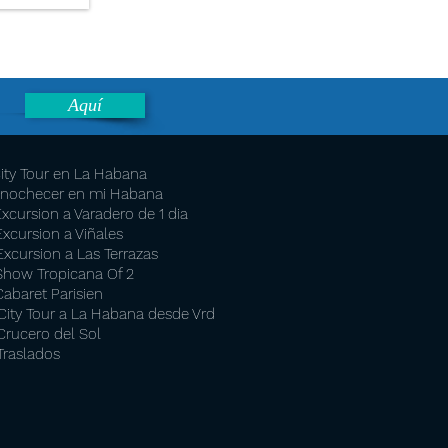
Aquí
City Tour en La Habana
Anochecer en mi Habana
Excursion a Varadero de 1 dia
Excursion a Viñales
Excursion a Las Terrazas
Show Tropicana Of 2
Cabaret Parisien
City Tour a La Habana desde Vrd
Crucero del Sol
Traslados